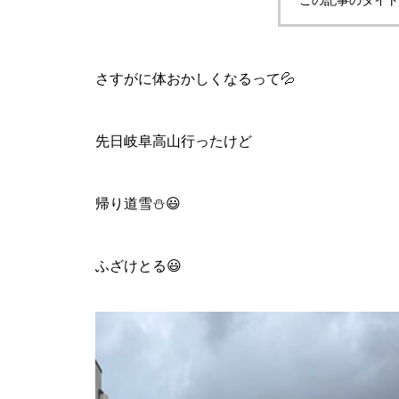
この記事のタイト
さすがに体おかしくなるって💦
先日岐阜高山行ったけど
帰り道雪⛄️😃
ふざけとる😃