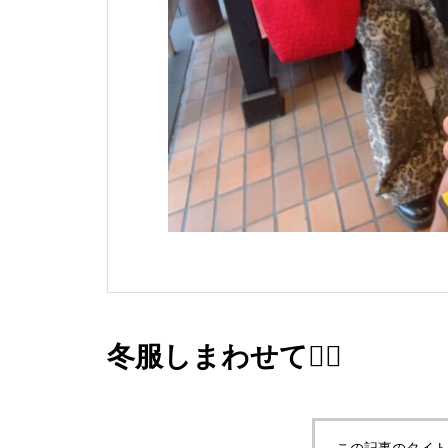
冬服しまわせて🤦‍♂️