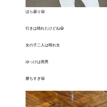
ほら曇り😃
行きは晴れたけどね😃
女の子二人は晴れ女
ゆっけは雨男
勝ちすぎ😃