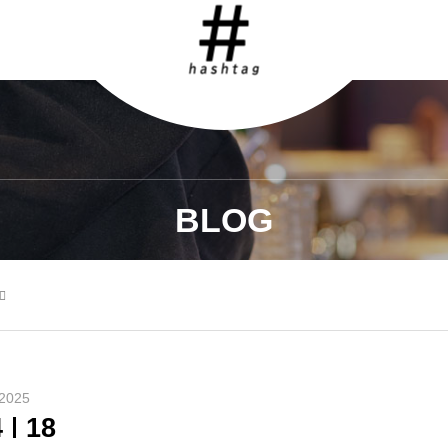
BLOG
️
2025
4
18