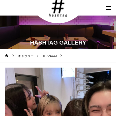
HASHTAG GALLERY
ギャラリー
THANXXX